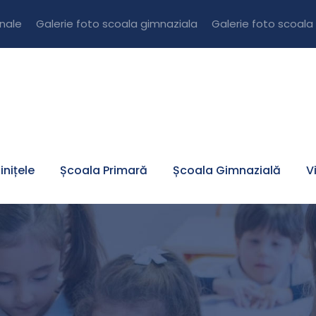
onale
Galerie foto scoala gimnaziala
Galerie foto scoala
inițele
Școala Primară
Școala Gimnazială
V