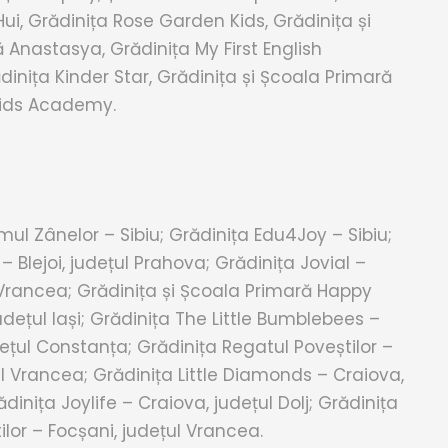
ui, Grădinița Rose Garden Kids, Grădinița și
 Anastasya, Grădinița My First English
inița Kinder Star, Grădinița și Școala Primară
Kids Academy.
ul Zânelor – Sibiu; Grădinița Edu4Joy – Sibiu;
– Blejoi, județul Prahova; Grădinița Jovial –
 Vrancea; Grădinița și Școala Primară Happy
județul Iași; Grădinița The Little Bumblebees –
ețul Constanța; Grădinița Regatul Poveștilor –
ul Vrancea; Grădinița Little Diamonds – Craiova,
ădinița Joylife – Craiova, județul Dolj; Grădinița
lor – Focșani, județul Vrancea.