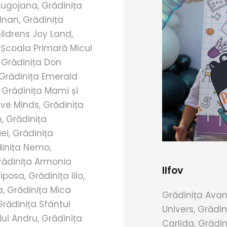
Lugojana, Grădinița
dnan, Grădinița
ildrens Joy Land,
, Școala Primară Micul
, Grădinița Don
 Grădinița Emerald
, Grădinița Mami și
ive Minds, Grădinița
, Grădinița
ei, Grădinița
inița Nemo,
 Grădinița Armonia
Ilfov
posa, Grădinița Iilo,
a, Grădinița Mica
Grădinița Avan
Grădinița Sfântul
Univers, Grădi
lui Andru, Grădinița
Carlida, Grădin