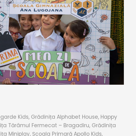
garde Kids, Grădinița Alphabet House, Happy
nița Tărâmul Fermecat – Bragadiru, Grădinița
ița Miniplay, Școala Primară Apollo Kids,