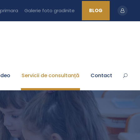
 primara
Galerie foto gradinite
BLOG
ideo
Servicii de consultanță
Contact