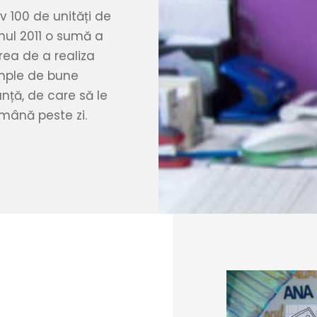
 100 de unități de
nul 2011 o sumă a
rea de a realiza
mple de bune
ranță, de care să le
ămână peste zi.