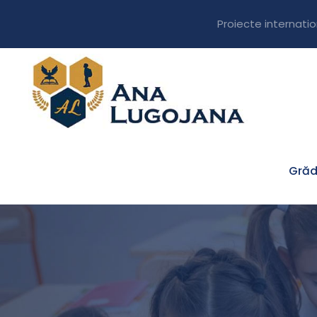
Proiecte internati
Grăd