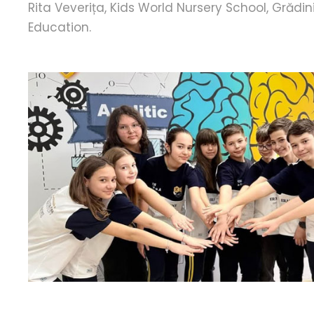
Rita Veverița, Kids World Nursery School, Grădini
Education.