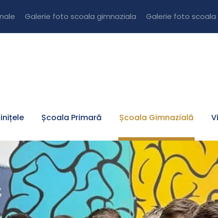
onale
Galerie foto scoala gimnaziala
Galerie foto scoala
inițele
Școala Primară
Școala Gimnazială
V