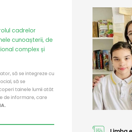
olul cadrelor
nele cunoașterii, de
țional complex și
tor, să se integreze cu
ocial, să se
peri tainele lumii atât
ne de informare, care
A.
Limba 