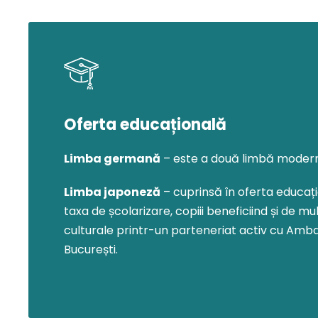
Activități ext
Oferta educațională
În limita numărului de ore care se pot aloca ,
Limba germană
– este a două limbă modern
Inspectoratul Școlar, în Școala Gimnazial
Limba japoneză
– cuprinsă în oferta educați
organizează vizite tematice la fabrica de
taxa de școlarizare, copiii beneficiind și de mu
jucarii, fabrica de ciocolată, muzee, circ,
culturale printr-un parteneriat activ cu Amb
studiouri de televiziune, grădina zoologică, 
București.
salină, tabere, parteneriate cu diverse ONG-uri,