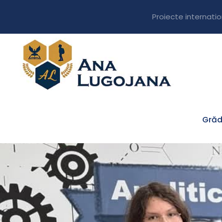
Proiecte internati
Grăd