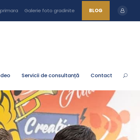
 primara
Galerie foto gradinite
BLOG
ideo
Servicii de consultanță
Contact